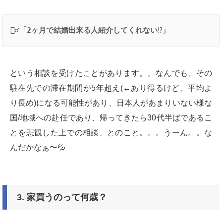
👱‍♂️
「
2
ヶ月で結婚出来る人紹介してくれない
⁉️
」
という相談を受けたことがあります。。なんでも、その
駐在先での滞在期間が5年超え(←あり得るけど、平均よ
り長め)になる可能性があり、日本人があまりいない様な
国/地域への赴任であり、帰ってきたら30代半ばであるこ
とを悲観した上での相談、とのこと。。。うーん。。な
んだかなぁ〜💦
3.
家買うのって何歳？