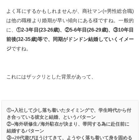
よく耳にするかもしれませんが、商社マン(=男性総合職)
は他の職種より婚期が早い傾向にある様ですね。一般的
に、
①
2-3
年目
(23-26
歳
)
、②
5-6
年目
(26-29
歳
)
、③
10
年目
前後
(32-35
歳
)
等で、同期がドンドン結婚していくイメー
ジ
ですね。
これにはザックリとした背景があって、
①→入社して少し落ち着いたタイミングで、学生時代から付
き合っている彼女と結婚、というパターン
②→海外研修生/海外駐在が決まり、帯同する為に赴任前に
結婚するパターン
③→20代遊びほうけてきて、ようやく落ち着いて身を固める