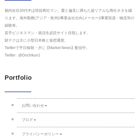
都内在住30代半ば現役商社マン。愛と偏見に満ちた超リアルな商社ネタを綴
ります。海外勤務(アジア・欧州)/事業会社出向(メーカー)/事業投資・物流等の
経験有。
若手ビジネスマン・就活生必読サイト目指します。
財テクは主に小型日本株と仮想通貨。
Twitterで平日毎朝・夕に【Market News】配信中。
Twitter : @Dochikun1
Portfolio
お問い合わせ
ブログ
プライバシーポリシー