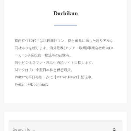
Dochikun
都内在住30代半ば現役商社マン。愛と偏見に満ちた超リアルな
商社ネタを綴ります。海外勤務(アジア・欧州)/事業会社出向(メ
ーカー)/事業投資・物流等の経験有。
若手ビジネスマン・就活生必読サイト目指します。
財テクは主に小型日本株と仮想通貨。
Twitterで平日毎朝・夕に【Market News】配信中。
Twitter : @Dochikun1