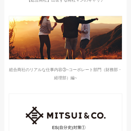
【総合商社】出世する商社マンのキャリア
総合商社のリアルな仕事内容③~コーポレート部門（財務部・
経理部）編~