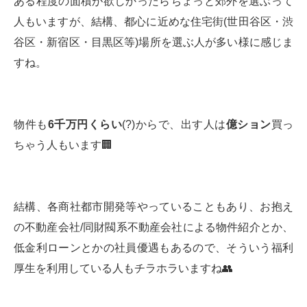
ある程度の面積が欲しかったらちょっと郊外を選ぶって
人もいますが、結構、都心に近めな住宅街(世田谷区・渋
谷区・新宿区・目黒区等)場所を選ぶ人が多い様に感じま
すね。
物件も
6
千万円くらい
(?)からで、出す人は
億ション
買っ
ちゃう人もいます🏢
結構、各商社都市開発等やっていることもあり、お抱え
の不動産会社/同財閥系不動産会社による物件紹介とか、
低金利ローンとかの社員優遇もあるので、そういう福利
厚生を利用している人もチラホラいますね👥