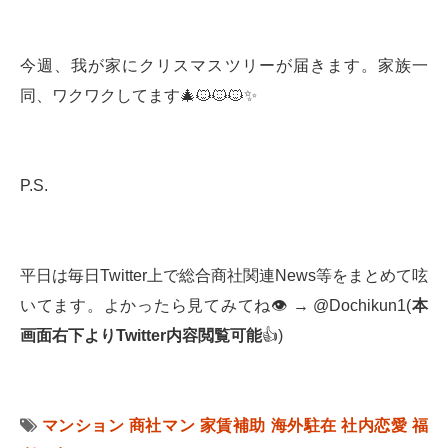
今週、我が家にクリスマスツリーが届きます。家族一
同、ワクワクしてます🎄🐱🐱🐱✨
P.S.
平日は毎日Twitter上で総合商社関連News等をまとめて呟
いてます。よかったら見てみてね👁 → @Dochikun1(
本
画面右下より
Twitter
内容閲覧可能
👍)
マンション
商社マン
家賃補助
海外駐在
社内恋愛
福