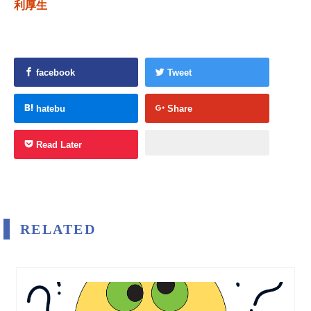
利厚生
facebook
Tweet
hatebu
Share
Read Later
RELATED