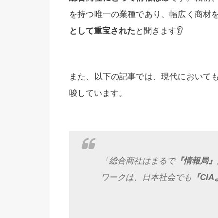
を持つ唯一の業種であり、幅広く商材
として重宝された
と聞きます👂
また、以下の記事では、現代において
唆しています。
「総合商社はまるで
『情報局』
ワークは、日本社会でも
『CI