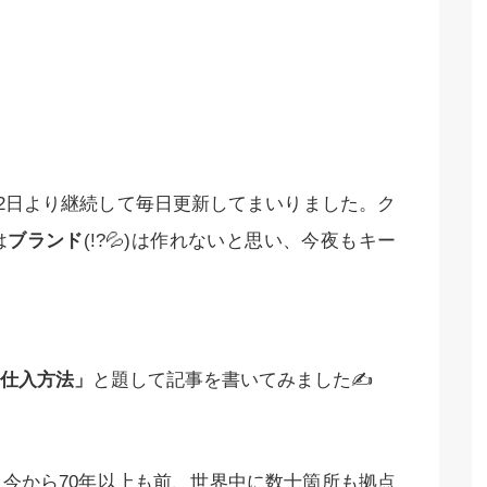
22日より継続して毎日更新してまいりました。ク
は
ブランド
(!?💦)は作れないと思い、今夜もキー
仕入方法」
と題して記事を書いてみました✍️
今から70年以上も前、世界中に数十箇所も拠点