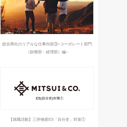
総合商社のリアルな仕事内容③~コーポレート部門
（財務部・経理部）編~
【就職活動】三井物産ES「自分史」対策①