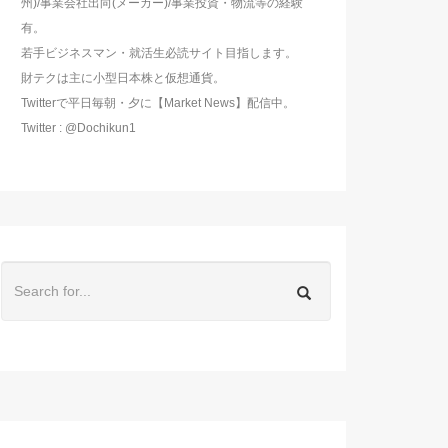
州)/事業会社出向(メーカー)/事業投資・物流等の経験
有。
若手ビジネスマン・就活生必読サイト目指します。
財テクは主に小型日本株と仮想通貨。
Twitterで平日毎朝・夕に【Market News】配信中。
Twitter : @Dochikun1