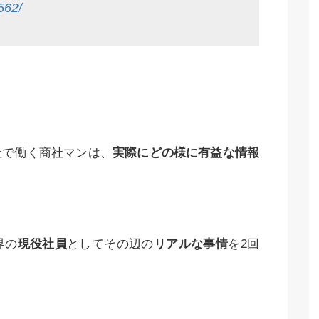
562/
社で働く商社マンは、
実際にどの様に有益な情報
界の
現役社員
としてその辺の
リアルな事情
を2回