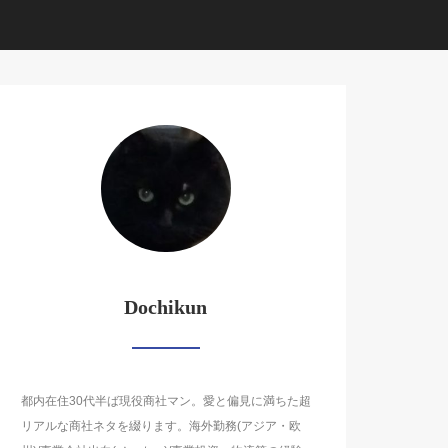
Dochikun
都内在住30代半ば現役商社マン。愛と偏見に満ちた超
リアルな商社ネタを綴ります。海外勤務(アジア・欧