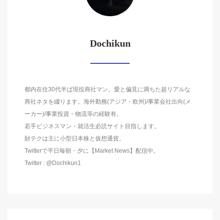
Dochikun
都内在住30代半ば現役商社マン。愛と偏見に満ちた超リアルな
商社ネタを綴ります。海外勤務(アジア・欧州)/事業会社出向(メ
ーカー)/事業投資・物流等の経験有。
若手ビジネスマン・就活生必読サイト目指します。
財テクは主に小型日本株と仮想通貨。
Twitterで平日毎朝・夕に【Market News】配信中。
Twitter : @Dochikun1