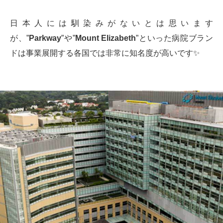
日本人には馴染みがないとは思います
が、”
Parkway
”や”
Mount Elizabeth
”といった病院ブラン
ドは事業展開する各国では非常に知名度が高いです✨