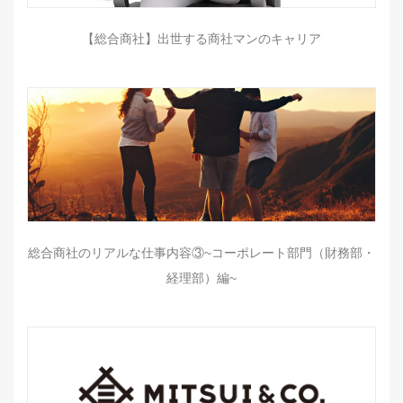
【総合商社】出世する商社マンのキャリア
総合商社のリアルな仕事内容③~コーポレート部門（財務部・
経理部）編~