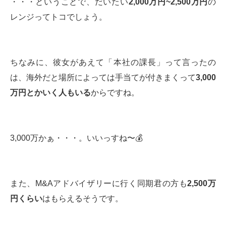
・・・ということで、だいたい
2,000
万円
~2,500
万円
の
レンジってトコでしょう。
ちなみに、彼女があえて「本社の課長」って言ったの
は、海外だと場所によっては手当てが付きまくって
3,000
万円とかいく人もいる
からですね。
3,000万かぁ・・・。いいっすね〜💰
また、M&Aアドバイザリーに行く同期君の方も
2,500
万
円くらい
はもらえるそうです。