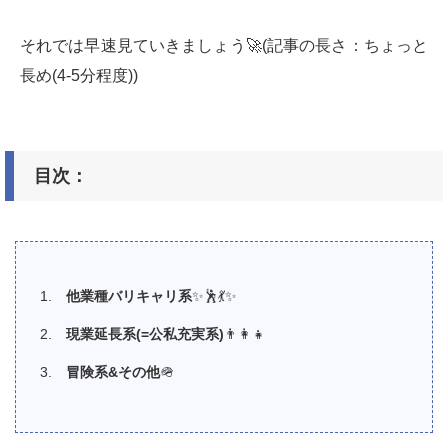
それでは早速見ていきましょう🚀(記事の長さ：ちょっと
長め(4-5分程度))
目次：
他業種バリキャリ系
✨🕺💃✨
現業延長系
(=
公私充実系
)
👨‍👩‍👧
冒険系
&
その他
🪖