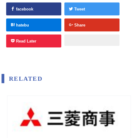
facebook
Tweet
hatebu
Share
Read Later
RELATED