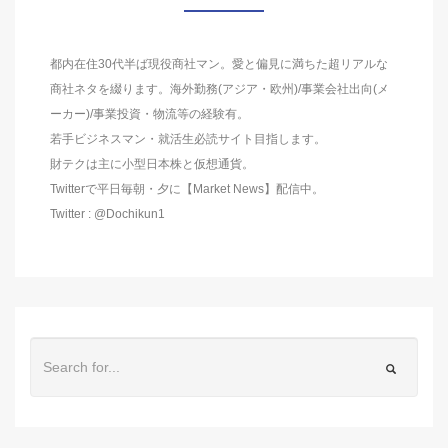
都内在住30代半ば現役商社マン。愛と偏見に満ちた超リアルな
商社ネタを綴ります。海外勤務(アジア・欧州)/事業会社出向(メ
ーカー)/事業投資・物流等の経験有。
若手ビジネスマン・就活生必読サイト目指します。
財テクは主に小型日本株と仮想通貨。
Twitterで平日毎朝・夕に【Market News】配信中。
Twitter : @Dochikun1