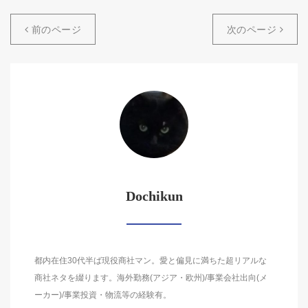
前のページ
次のページ
Dochikun
都内在住30代半ば現役商社マン。愛と偏見に満ちた超リアルな
商社ネタを綴ります。海外勤務(アジア・欧州)/事業会社出向(メ
ーカー)/事業投資・物流等の経験有。