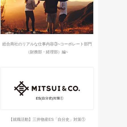
総合商社のリアルな仕事内容③~コーポレート部門
（財務部・経理部）編~
【就職活動】三井物産ES「自分史」対策①