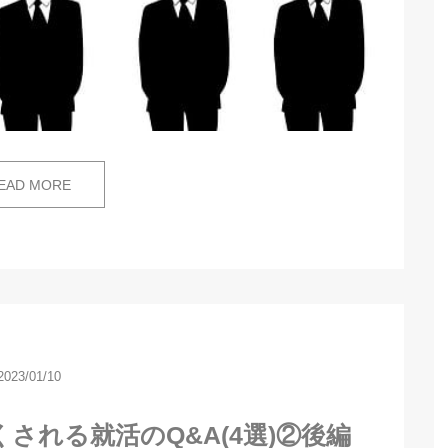
EAD MORE
2023/01/10
される就活のQ&A(4選)②後編