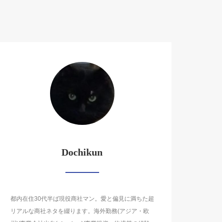
Dochikun
都内在住30代半ば現役商社マン。愛と偏見に満ちた超
リアルな商社ネタを綴ります。海外勤務(アジア・欧