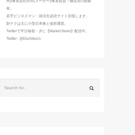
州)/事業会社出向(メーカー)/事業投資・物流等の経験
有。
若手ビジネスマン・就活生必読サイト目指します。
財テクは主に小型日本株と仮想通貨。
Twitterで平日毎朝・夕に【Market News】配信中。
Twitter : @Dochikun1