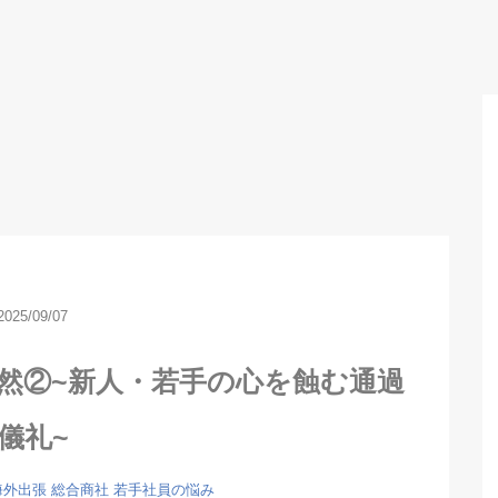
2025/09/07
然②~新人・若手の心を蝕む通過
儀礼~
海外出張
総合商社
若手社員の悩み