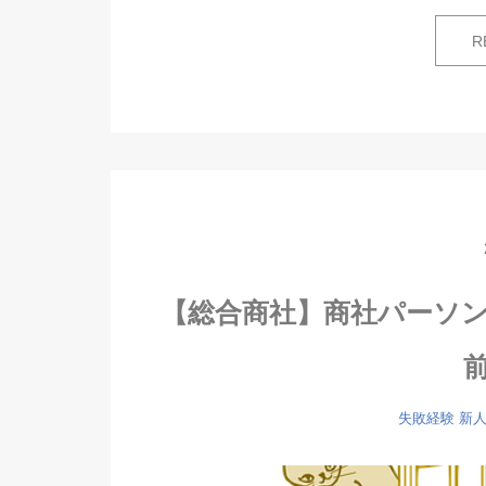
R
【総合商社】商社パーソ
失敗経験
新