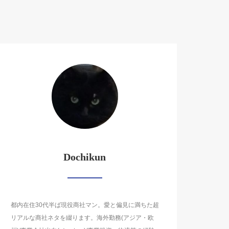
Dochikun
都内在住30代半ば現役商社マン。愛と偏見に満ちた超
リアルな商社ネタを綴ります。海外勤務(アジア・欧