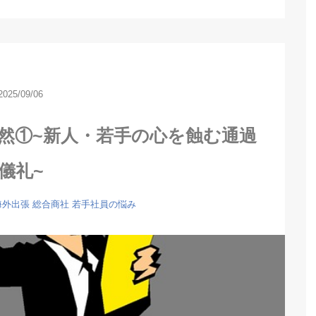
2025/09/06
然①~新人・若手の心を蝕む通過
儀礼~
海外出張
総合商社
若手社員の悩み