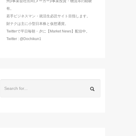
州)/事業会社出向(メーカー)/事業投資・物流等の経験
有。
若手ビジネスマン・就活生必読サイト目指します。
財テクは主に小型日本株と仮想通貨。
Twitterで平日毎朝・夕に【Market News】配信中。
Twitter : @Dochikun1