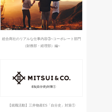
総合商社のリアルな仕事内容③~コーポレート部門
（財務部・経理部）編~
【就職活動】三井物産ES「自分史」対策①